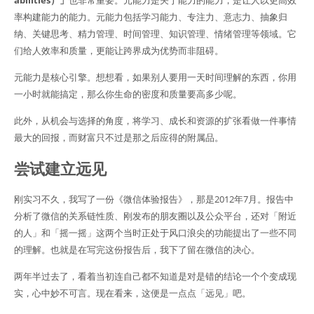
abilities）」
也非常重要。元能力是关于能力的能力，是让人以更高效
率构建能力的能力。元能力包括学习能力、专注力、意志力、抽象归
纳、关键思考、精力管理、时间管理、知识管理、情绪管理等领域。它
们给人效率和质量，更能让跨界成为优势而非阻碍。
元能力是核心引擎。想想看，如果别人要用一天时间理解的东西，你用
一小时就能搞定，那么你生命的密度和质量要高多少呢。
此外，从机会与选择的角度，将学习、成长和资源的扩张看做一件事情
最大的回报，而财富只不过是那之后应得的附属品。
尝试建立远见
刚实习不久，我写了一份《微信体验报告》，那是2012年7月。报告中
分析了微信的关系链性质、刚发布的朋友圈以及公众平台，还对「附近
的人」和「摇一摇」这两个当时正处于风口浪尖的功能提出了一些不同
的理解。也就是在写完这份报告后，我下了留在微信的决心。
两年半过去了，看着当初连自己都不知道是对是错的结论一个个变成现
实，心中妙不可言。现在看来，这便是一点点「远见」吧。