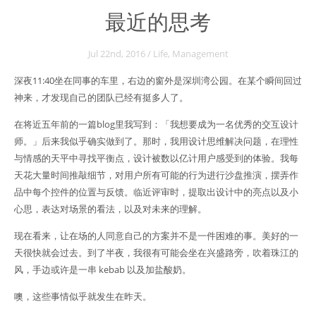
最近的思考
Jul 22
nd
, 2016
/
Life
,
Management
深夜11:40坐在同事的车里，右边的窗外是深圳湾公园。在某个瞬间回过
神来，才发现自己的团队已经有挺多人了。
在将近五年前的一篇blog里我写到：「我想要成为一名优秀的交互设计
师。」后来我似乎确实做到了。那时，我用设计思维解决问题，在理性
与情感的天平中寻找平衡点，设计被数以亿计用户感受到的体验。我每
天花大量时间推敲细节，对用户所有可能的行为进行沙盘推演，摆弄作
品中每个控件的位置与反馈。临近评审时，提取出设计中的亮点以及小
心思，表达对场景的看法，以及对未来的理解。
现在看来，让在场的人同意自己的方案并不是一件困难的事。美好的一
天很快就会过去。到了半夜，我很有可能会坐在兴盛路旁，吹着珠江的
风，手边或许是一串 kebab 以及加盐酸奶。
噢，这些事情似乎就发生在昨天。