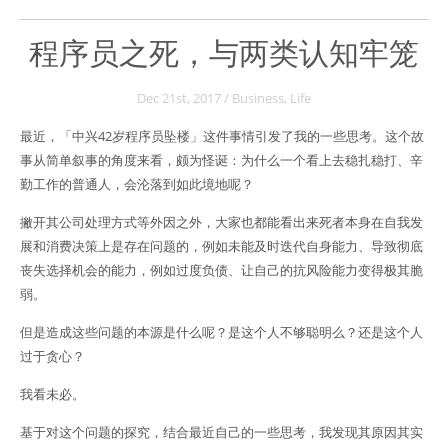
程序员之死，与两类认知牢笼
Dec 21
st
, 2017
/
Business
,
Life
最近，「中兴42岁程序员坠楼」这件事情引发了我的一些思考。这个故
事从简单叙事的角度来看，颇为怪诞：为什么一个看上去稳扎稳打、辛
勤工作的普通人，会沦落到如此境地呢？
撇开其公司处理方式等外因之外，大家也都能看出来死者本身在自我发
展和消费决策上是存在问题的，例如未能及时迭代自身能力、导致彻底
丧失选择机会的能力，例如过度负债、让自己的抗风险能力变得极其脆
弱。
但是造成这些问题的本源是什么呢？是这个人不够聪明么？还是这个人
过于贪心？
我看未必。
基于对这个问题的探究，结合最近自己的一些思考，我发现其原因其实